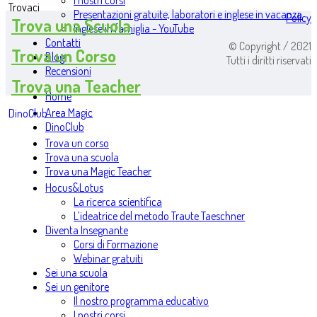
I nostri corsi
Trovaci
Presentazioni gratuite, laboratori e inglese in vacanza
Policy
Trova una Scuola
Inglese in famiglia - YouTube
Contatti
© Copyright / 2021
Trova un Corso
Blog
Tutti i diritti riservati
Recensioni
Trova una Teacher
Home
Area Magic
DinoClub
DinoClub
Trova un corso
Trova una scuola
Trova una Magic Teacher
Hocus&Lotus
La ricerca scientifica
L’ideatrice del metodo Traute Taeschner
Diventa Insegnante
Corsi di Formazione
Webinar gratuiti
Sei una scuola
Sei un genitore
Il nostro programma educativo
I nostri corsi