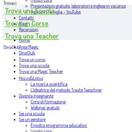
I nostri corsi
Trovaci
Presentazioni gratuite, laboratori e inglese in vacanza
Trova una Scuola
Inglese in famiglia - YouTube
Contatti
Trova un Corso
Blog
Recensioni
Trova una Teacher
Home
Area Magic
DinoClub
DinoClub
Trova un corso
Trova una scuola
Trova una Magic Teacher
Hocus&Lotus
La ricerca scientifica
L’ideatrice del metodo Traute Taeschner
Diventa Insegnante
Corsi di Formazione
Webinar gratuiti
Sei una scuola
Sei un genitore
Il nostro programma educativo
I nostri corsi