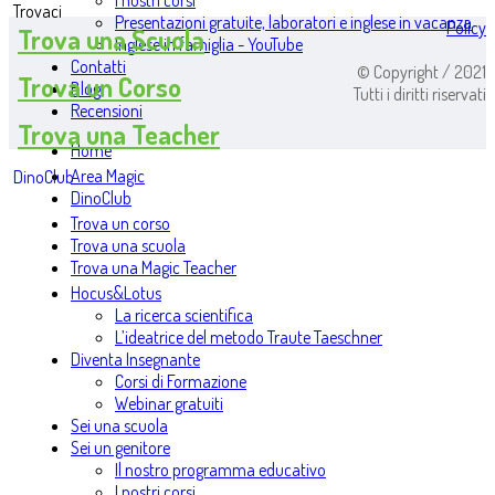
I nostri corsi
Trovaci
Presentazioni gratuite, laboratori e inglese in vacanza
Policy
Trova una Scuola
Inglese in famiglia - YouTube
Contatti
© Copyright / 2021
Trova un Corso
Blog
Tutti i diritti riservati
Recensioni
Trova una Teacher
Home
Area Magic
DinoClub
DinoClub
Trova un corso
Trova una scuola
Trova una Magic Teacher
Hocus&Lotus
La ricerca scientifica
L’ideatrice del metodo Traute Taeschner
Diventa Insegnante
Corsi di Formazione
Webinar gratuiti
Sei una scuola
Sei un genitore
Il nostro programma educativo
I nostri corsi