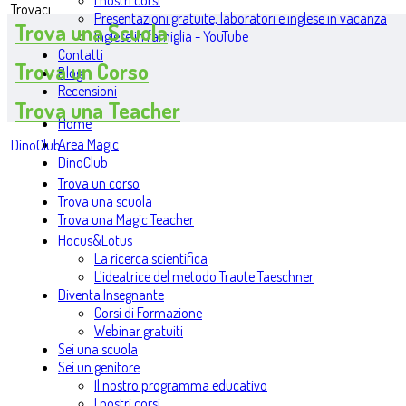
I nostri corsi
Trovaci
Presentazioni gratuite, laboratori e inglese in vacanza
Trova una Scuola
Inglese in famiglia - YouTube
Contatti
Trova un Corso
Blog
Recensioni
Trova una Teacher
Home
Area Magic
DinoClub
DinoClub
Trova un corso
Trova una scuola
Trova una Magic Teacher
Hocus&Lotus
La ricerca scientifica
L’ideatrice del metodo Traute Taeschner
Diventa Insegnante
Corsi di Formazione
Webinar gratuiti
Sei una scuola
Sei un genitore
Il nostro programma educativo
I nostri corsi