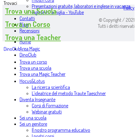
I nostri corsi
Trovaci
Presentazioni gratuite, laboratori e inglese in vacanza
Policy
Trova una Scuola
Inglese in famiglia - YouTube
Contatti
© Copyright / 2021
Trova un Corso
Blog
Tutti i diritti riservati
Recensioni
Trova una Teacher
Home
Area Magic
DinoClub
DinoClub
Trova un corso
Trova una scuola
Trova una Magic Teacher
Hocus&Lotus
La ricerca scientifica
L’ideatrice del metodo Traute Taeschner
Diventa Insegnante
Corsi di Formazione
Webinar gratuiti
Sei una scuola
Sei un genitore
Il nostro programma educativo
I nostri corsi