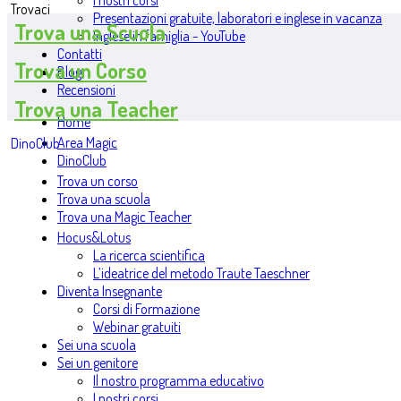
I nostri corsi
Trovaci
Presentazioni gratuite, laboratori e inglese in vacanza
Trova una Scuola
Inglese in famiglia - YouTube
Contatti
Trova un Corso
Blog
Recensioni
Trova una Teacher
Home
Area Magic
DinoClub
DinoClub
Trova un corso
Trova una scuola
Trova una Magic Teacher
Hocus&Lotus
La ricerca scientifica
L’ideatrice del metodo Traute Taeschner
Diventa Insegnante
Corsi di Formazione
Webinar gratuiti
Sei una scuola
Sei un genitore
Il nostro programma educativo
I nostri corsi