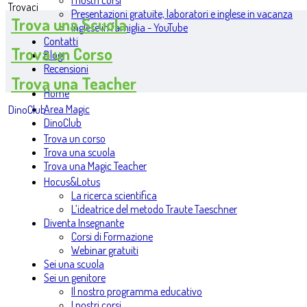
I nostri corsi
Trovaci
Presentazioni gratuite, laboratori e inglese in vacanza
Trova una Scuola
Inglese in famiglia - YouTube
Contatti
Trova un Corso
Blog
Recensioni
Trova una Teacher
Home
Area Magic
DinoClub
DinoClub
Trova un corso
Trova una scuola
Trova una Magic Teacher
Hocus&Lotus
La ricerca scientifica
L’ideatrice del metodo Traute Taeschner
Diventa Insegnante
Corsi di Formazione
Webinar gratuiti
Sei una scuola
Sei un genitore
Il nostro programma educativo
I nostri corsi