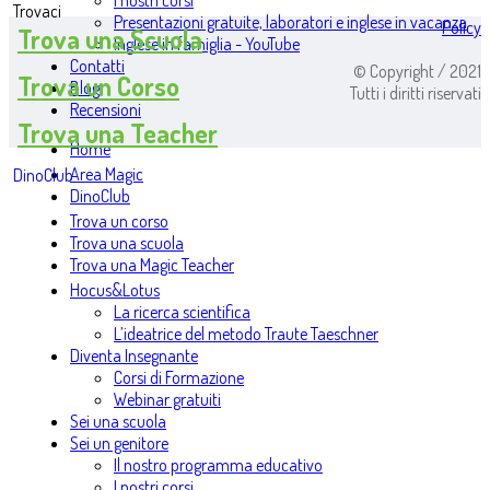
I nostri corsi
Trovaci
Presentazioni gratuite, laboratori e inglese in vacanza
Policy
Trova una Scuola
Inglese in famiglia - YouTube
Contatti
© Copyright / 2021
Trova un Corso
Blog
Tutti i diritti riservati
Recensioni
Trova una Teacher
Home
Area Magic
DinoClub
DinoClub
Trova un corso
Trova una scuola
Trova una Magic Teacher
Hocus&Lotus
La ricerca scientifica
L’ideatrice del metodo Traute Taeschner
Diventa Insegnante
Corsi di Formazione
Webinar gratuiti
Sei una scuola
Sei un genitore
Il nostro programma educativo
I nostri corsi