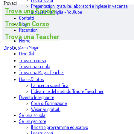
I nostri corsi
Trovaci
Presentazioni gratuite, laboratori e inglese in vacanza
Trova una Scuola
Inglese in famiglia - YouTube
Contatti
Trova un Corso
Blog
Recensioni
Trova una Teacher
Home
Area Magic
DinoClub
DinoClub
Trova un corso
Trova una scuola
Trova una Magic Teacher
Hocus&Lotus
La ricerca scientifica
L’ideatrice del metodo Traute Taeschner
Diventa Insegnante
Corsi di Formazione
Webinar gratuiti
Sei una scuola
Sei un genitore
Il nostro programma educativo
I nostri corsi