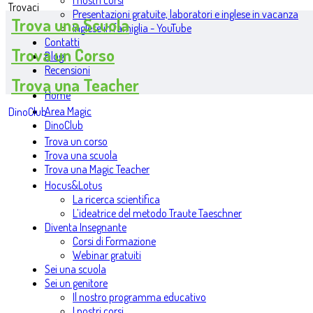
I nostri corsi
Trovaci
Presentazioni gratuite, laboratori e inglese in vacanza
Trova una Scuola
Inglese in famiglia - YouTube
Contatti
Trova un Corso
Blog
Recensioni
Trova una Teacher
Home
Area Magic
DinoClub
DinoClub
Trova un corso
Trova una scuola
Trova una Magic Teacher
Hocus&Lotus
La ricerca scientifica
L’ideatrice del metodo Traute Taeschner
Diventa Insegnante
Corsi di Formazione
Webinar gratuiti
Sei una scuola
Sei un genitore
Il nostro programma educativo
I nostri corsi