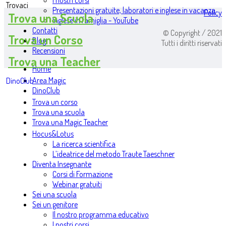
I nostri corsi
Trovaci
Presentazioni gratuite, laboratori e inglese in vacanza
Policy
Trova una Scuola
Inglese in famiglia - YouTube
Contatti
© Copyright / 2021
Trova un Corso
Blog
Tutti i diritti riservati
Recensioni
Trova una Teacher
Home
Area Magic
DinoClub
DinoClub
Trova un corso
Trova una scuola
Trova una Magic Teacher
Hocus&Lotus
La ricerca scientifica
L’ideatrice del metodo Traute Taeschner
Diventa Insegnante
Corsi di Formazione
Webinar gratuiti
Sei una scuola
Sei un genitore
Il nostro programma educativo
I nostri corsi