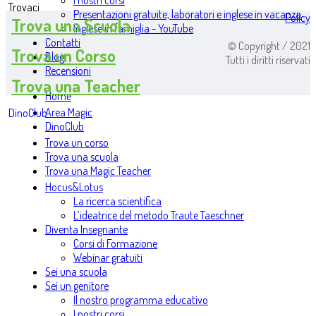
I nostri corsi
Trovaci
Presentazioni gratuite, laboratori e inglese in vacanza
Policy
Trova una Scuola
Inglese in famiglia - YouTube
Contatti
© Copyright / 2021
Trova un Corso
Blog
Tutti i diritti riservati
Recensioni
Trova una Teacher
Home
Area Magic
DinoClub
DinoClub
Trova un corso
Trova una scuola
Trova una Magic Teacher
Hocus&Lotus
La ricerca scientifica
L’ideatrice del metodo Traute Taeschner
Diventa Insegnante
Corsi di Formazione
Webinar gratuiti
Sei una scuola
Sei un genitore
Il nostro programma educativo
I nostri corsi