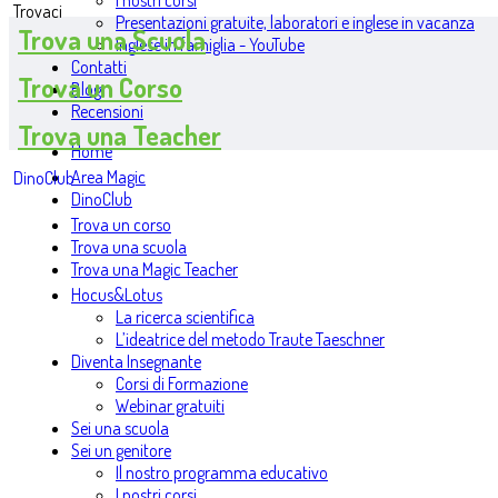
I nostri corsi
Trovaci
Presentazioni gratuite, laboratori e inglese in vacanza
Trova una Scuola
Inglese in famiglia - YouTube
Contatti
Trova un Corso
Blog
Recensioni
Trova una Teacher
Home
Area Magic
DinoClub
DinoClub
Trova un corso
Trova una scuola
Trova una Magic Teacher
Hocus&Lotus
La ricerca scientifica
L’ideatrice del metodo Traute Taeschner
Diventa Insegnante
Corsi di Formazione
Webinar gratuiti
Sei una scuola
Sei un genitore
Il nostro programma educativo
I nostri corsi