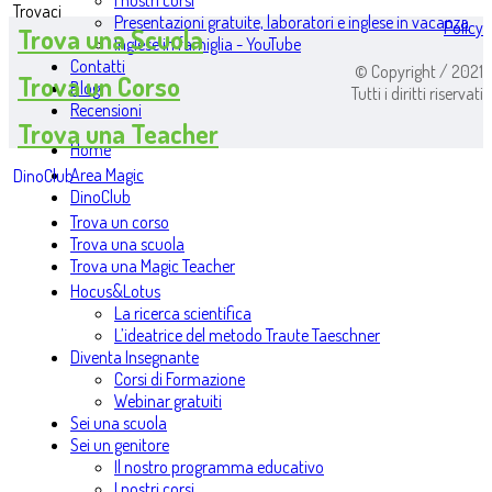
I nostri corsi
Trovaci
Presentazioni gratuite, laboratori e inglese in vacanza
Policy
Trova una Scuola
Inglese in famiglia - YouTube
Contatti
© Copyright / 2021
Trova un Corso
Blog
Tutti i diritti riservati
Recensioni
Trova una Teacher
Home
Area Magic
DinoClub
DinoClub
Trova un corso
Trova una scuola
Trova una Magic Teacher
Hocus&Lotus
La ricerca scientifica
L’ideatrice del metodo Traute Taeschner
Diventa Insegnante
Corsi di Formazione
Webinar gratuiti
Sei una scuola
Sei un genitore
Il nostro programma educativo
I nostri corsi