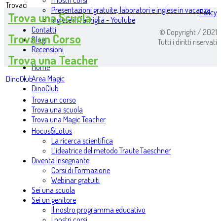
I nostri corsi
Trovaci
Presentazioni gratuite, laboratori e inglese in vacanza
Policy
Trova una Scuola
Inglese in famiglia - YouTube
Contatti
© Copyright / 2021
Trova un Corso
Blog
Tutti i diritti riservati
Recensioni
Trova una Teacher
Home
Area Magic
DinoClub
DinoClub
Trova un corso
Trova una scuola
Trova una Magic Teacher
Hocus&Lotus
La ricerca scientifica
L’ideatrice del metodo Traute Taeschner
Diventa Insegnante
Corsi di Formazione
Webinar gratuiti
Sei una scuola
Sei un genitore
Il nostro programma educativo
I nostri corsi