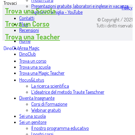
I nostri corsi
Trovaci
Presentazioni gratuite, laboratori e inglese in vacanza
Policy
Trova una Scuola
Inglese in famiglia - YouTube
Contatti
© Copyright / 2021
Trova un Corso
Blog
Tutti i diritti riservati
Recensioni
Trova una Teacher
Home
Area Magic
DinoClub
DinoClub
Trova un corso
Trova una scuola
Trova una Magic Teacher
Hocus&Lotus
La ricerca scientifica
L’ideatrice del metodo Traute Taeschner
Diventa Insegnante
Corsi di Formazione
Webinar gratuiti
Sei una scuola
Sei un genitore
Il nostro programma educativo
I nostri corsi