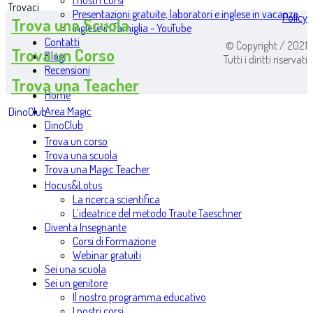
I nostri corsi
Trovaci
Presentazioni gratuite, laboratori e inglese in vacanza
Policy
Trova una Scuola
Inglese in famiglia - YouTube
Contatti
© Copyright / 2021
Trova un Corso
Blog
Tutti i diritti riservati
Recensioni
Trova una Teacher
Home
Area Magic
DinoClub
DinoClub
Trova un corso
Trova una scuola
Trova una Magic Teacher
Hocus&Lotus
La ricerca scientifica
L’ideatrice del metodo Traute Taeschner
Diventa Insegnante
Corsi di Formazione
Webinar gratuiti
Sei una scuola
Sei un genitore
Il nostro programma educativo
I nostri corsi