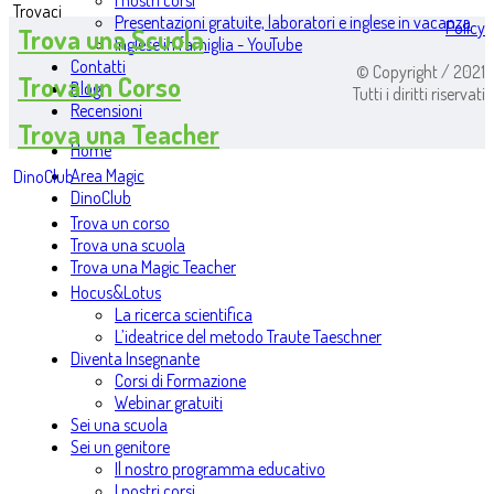
I nostri corsi
Trovaci
Presentazioni gratuite, laboratori e inglese in vacanza
Policy
Trova una Scuola
Inglese in famiglia - YouTube
Contatti
© Copyright / 2021
Trova un Corso
Blog
Tutti i diritti riservati
Recensioni
Trova una Teacher
Home
Area Magic
DinoClub
DinoClub
Trova un corso
Trova una scuola
Trova una Magic Teacher
Hocus&Lotus
La ricerca scientifica
L’ideatrice del metodo Traute Taeschner
Diventa Insegnante
Corsi di Formazione
Webinar gratuiti
Sei una scuola
Sei un genitore
Il nostro programma educativo
I nostri corsi