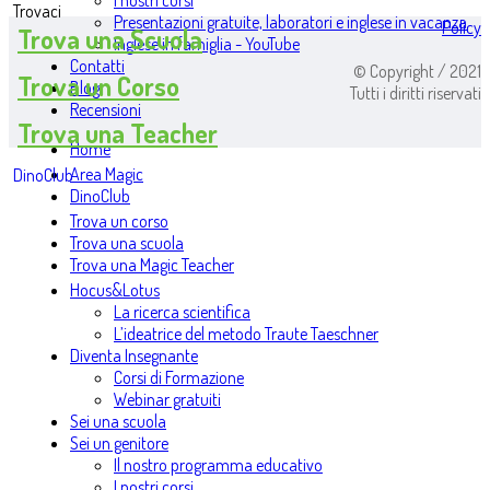
I nostri corsi
Trovaci
Presentazioni gratuite, laboratori e inglese in vacanza
Policy
Trova una Scuola
Inglese in famiglia - YouTube
Contatti
© Copyright / 2021
Trova un Corso
Blog
Tutti i diritti riservati
Recensioni
Trova una Teacher
Home
Area Magic
DinoClub
DinoClub
Trova un corso
Trova una scuola
Trova una Magic Teacher
Hocus&Lotus
La ricerca scientifica
L’ideatrice del metodo Traute Taeschner
Diventa Insegnante
Corsi di Formazione
Webinar gratuiti
Sei una scuola
Sei un genitore
Il nostro programma educativo
I nostri corsi