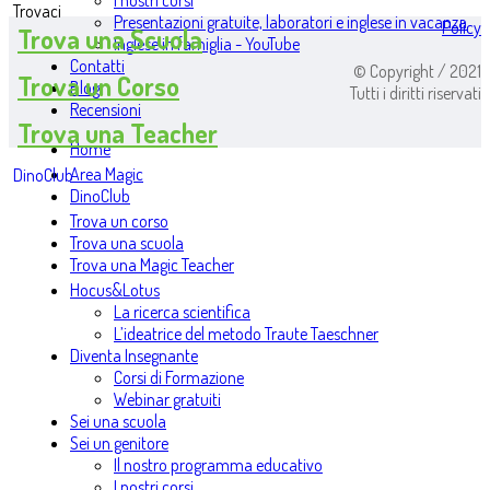
I nostri corsi
Trovaci
Presentazioni gratuite, laboratori e inglese in vacanza
Policy
Trova una Scuola
Inglese in famiglia - YouTube
Contatti
© Copyright / 2021
Trova un Corso
Blog
Tutti i diritti riservati
Recensioni
Trova una Teacher
Home
Area Magic
DinoClub
DinoClub
Trova un corso
Trova una scuola
Trova una Magic Teacher
Hocus&Lotus
La ricerca scientifica
L’ideatrice del metodo Traute Taeschner
Diventa Insegnante
Corsi di Formazione
Webinar gratuiti
Sei una scuola
Sei un genitore
Il nostro programma educativo
I nostri corsi