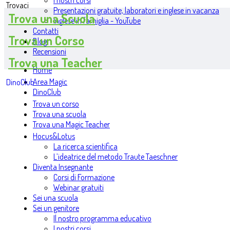
I nostri corsi
Trovaci
Presentazioni gratuite, laboratori e inglese in vacanza
Trova una Scuola
Inglese in famiglia - YouTube
Contatti
Trova un Corso
Blog
Recensioni
Trova una Teacher
Home
Area Magic
DinoClub
DinoClub
Trova un corso
Trova una scuola
Trova una Magic Teacher
Hocus&Lotus
La ricerca scientifica
L’ideatrice del metodo Traute Taeschner
Diventa Insegnante
Corsi di Formazione
Webinar gratuiti
Sei una scuola
Sei un genitore
Il nostro programma educativo
I nostri corsi