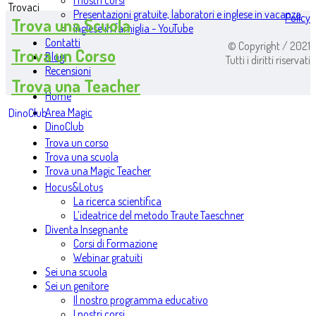
I nostri corsi
Trovaci
Presentazioni gratuite, laboratori e inglese in vacanza
Policy
Trova una Scuola
Inglese in famiglia - YouTube
Contatti
© Copyright / 2021
Trova un Corso
Blog
Tutti i diritti riservati
Recensioni
Trova una Teacher
Home
Area Magic
DinoClub
DinoClub
Trova un corso
Trova una scuola
Trova una Magic Teacher
Hocus&Lotus
La ricerca scientifica
L’ideatrice del metodo Traute Taeschner
Diventa Insegnante
Corsi di Formazione
Webinar gratuiti
Sei una scuola
Sei un genitore
Il nostro programma educativo
I nostri corsi