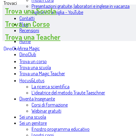
I nostri corsi
Trovaci
Presentazioni gratuite, laboratori e inglese in vacanza
Trova una Scuola
Inglese in famiglia - YouTube
Contatti
Trova un Corso
Blog
Recensioni
Trova una Teacher
Home
Area Magic
DinoClub
DinoClub
Trova un corso
Trova una scuola
Trova una Magic Teacher
Hocus&Lotus
La ricerca scientifica
L’ideatrice del metodo Traute Taeschner
Diventa Insegnante
Corsi di Formazione
Webinar gratuiti
Sei una scuola
Sei un genitore
Il nostro programma educativo
I nostri corsi