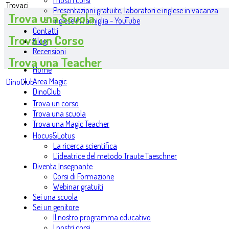
I nostri corsi
Trovaci
Presentazioni gratuite, laboratori e inglese in vacanza
Trova una Scuola
Inglese in famiglia - YouTube
Contatti
Trova un Corso
Blog
Recensioni
Trova una Teacher
Home
Area Magic
DinoClub
DinoClub
Trova un corso
Trova una scuola
Trova una Magic Teacher
Hocus&Lotus
La ricerca scientifica
L’ideatrice del metodo Traute Taeschner
Diventa Insegnante
Corsi di Formazione
Webinar gratuiti
Sei una scuola
Sei un genitore
Il nostro programma educativo
I nostri corsi