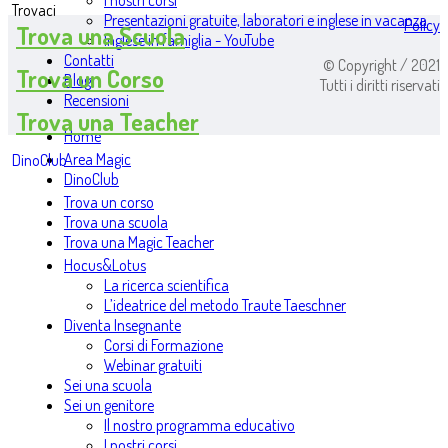
I nostri corsi
Trovaci
Presentazioni gratuite, laboratori e inglese in vacanza
Policy
Trova una Scuola
Inglese in famiglia - YouTube
Contatti
© Copyright / 2021
Trova un Corso
Blog
Tutti i diritti riservati
Recensioni
Trova una Teacher
Home
Area Magic
DinoClub
DinoClub
Trova un corso
Trova una scuola
Trova una Magic Teacher
Hocus&Lotus
La ricerca scientifica
L’ideatrice del metodo Traute Taeschner
Diventa Insegnante
Corsi di Formazione
Webinar gratuiti
Sei una scuola
Sei un genitore
Il nostro programma educativo
I nostri corsi