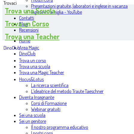
I nostri corsi
Trovaci
Presentazioni gratuite, laboratori e inglese in vacanza
Trova una Scuola
Inglese in famiglia - YouTube
Contatti
Trova un Corso
Blog
Recensioni
Trova una Teacher
Home
Area Magic
DinoClub
DinoClub
Trova un corso
Trova una scuola
Trova una Magic Teacher
Hocus&Lotus
La ricerca scientifica
L’ideatrice del metodo Traute Taeschner
Diventa Insegnante
Corsi di Formazione
Webinar gratuiti
Sei una scuola
Sei un genitore
Il nostro programma educativo
I nostri corsi