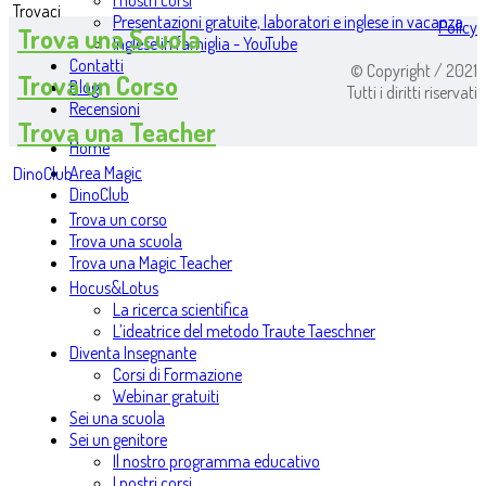
I nostri corsi
Trovaci
Presentazioni gratuite, laboratori e inglese in vacanza
Policy
Trova una Scuola
Inglese in famiglia - YouTube
Contatti
© Copyright / 2021
Trova un Corso
Blog
Tutti i diritti riservati
Recensioni
Trova una Teacher
Home
Area Magic
DinoClub
DinoClub
Trova un corso
Trova una scuola
Trova una Magic Teacher
Hocus&Lotus
La ricerca scientifica
L’ideatrice del metodo Traute Taeschner
Diventa Insegnante
Corsi di Formazione
Webinar gratuiti
Sei una scuola
Sei un genitore
Il nostro programma educativo
I nostri corsi