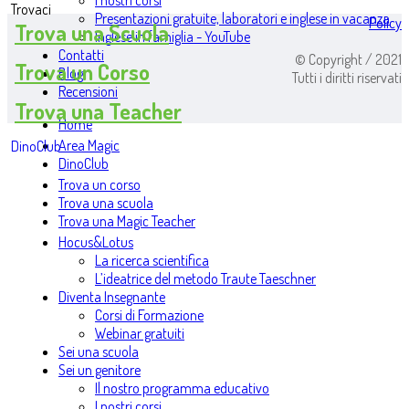
I nostri corsi
Trovaci
Presentazioni gratuite, laboratori e inglese in vacanza
Policy
Trova una Scuola
Inglese in famiglia - YouTube
Contatti
© Copyright / 2021
Trova un Corso
Blog
Tutti i diritti riservati
Recensioni
Trova una Teacher
Home
Area Magic
DinoClub
DinoClub
Trova un corso
Trova una scuola
Trova una Magic Teacher
Hocus&Lotus
La ricerca scientifica
L’ideatrice del metodo Traute Taeschner
Diventa Insegnante
Corsi di Formazione
Webinar gratuiti
Sei una scuola
Sei un genitore
Il nostro programma educativo
I nostri corsi