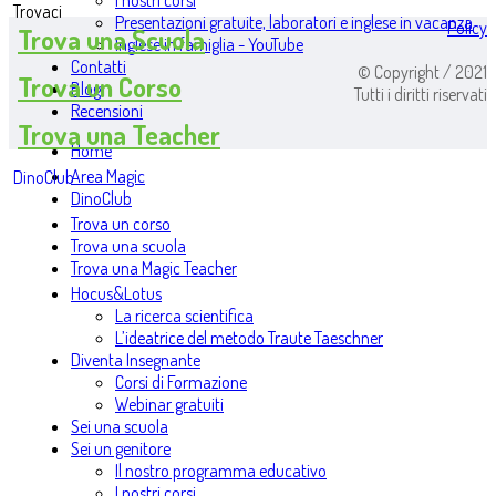
I nostri corsi
Trovaci
Presentazioni gratuite, laboratori e inglese in vacanza
Policy
Trova una Scuola
Inglese in famiglia - YouTube
Contatti
© Copyright / 2021
Trova un Corso
Blog
Tutti i diritti riservati
Recensioni
Trova una Teacher
Home
Area Magic
DinoClub
DinoClub
Trova un corso
Trova una scuola
Trova una Magic Teacher
Hocus&Lotus
La ricerca scientifica
L’ideatrice del metodo Traute Taeschner
Diventa Insegnante
Corsi di Formazione
Webinar gratuiti
Sei una scuola
Sei un genitore
Il nostro programma educativo
I nostri corsi