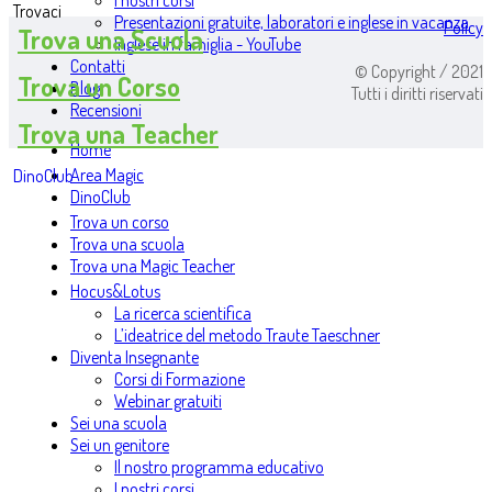
I nostri corsi
Trovaci
Presentazioni gratuite, laboratori e inglese in vacanza
Policy
Trova una Scuola
Inglese in famiglia - YouTube
Contatti
© Copyright / 2021
Trova un Corso
Blog
Tutti i diritti riservati
Recensioni
Trova una Teacher
Home
Area Magic
DinoClub
DinoClub
Trova un corso
Trova una scuola
Trova una Magic Teacher
Hocus&Lotus
La ricerca scientifica
L’ideatrice del metodo Traute Taeschner
Diventa Insegnante
Corsi di Formazione
Webinar gratuiti
Sei una scuola
Sei un genitore
Il nostro programma educativo
I nostri corsi