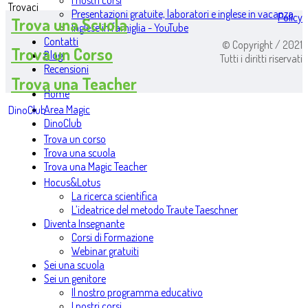
I nostri corsi
Trovaci
Presentazioni gratuite, laboratori e inglese in vacanza
Policy
Trova una Scuola
Inglese in famiglia - YouTube
Contatti
© Copyright / 2021
Trova un Corso
Blog
Tutti i diritti riservati
Recensioni
Trova una Teacher
Home
Area Magic
DinoClub
DinoClub
Trova un corso
Trova una scuola
Trova una Magic Teacher
Hocus&Lotus
La ricerca scientifica
L’ideatrice del metodo Traute Taeschner
Diventa Insegnante
Corsi di Formazione
Webinar gratuiti
Sei una scuola
Sei un genitore
Il nostro programma educativo
I nostri corsi