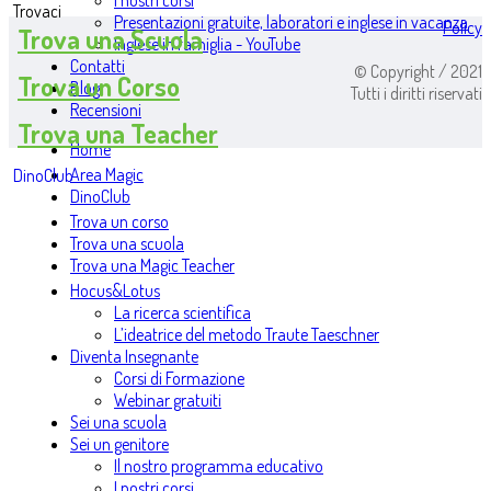
I nostri corsi
Trovaci
Presentazioni gratuite, laboratori e inglese in vacanza
Policy
Trova una Scuola
Inglese in famiglia - YouTube
Contatti
© Copyright / 2021
Trova un Corso
Blog
Tutti i diritti riservati
Recensioni
Trova una Teacher
Home
Area Magic
DinoClub
DinoClub
Trova un corso
Trova una scuola
Trova una Magic Teacher
Hocus&Lotus
La ricerca scientifica
L’ideatrice del metodo Traute Taeschner
Diventa Insegnante
Corsi di Formazione
Webinar gratuiti
Sei una scuola
Sei un genitore
Il nostro programma educativo
I nostri corsi