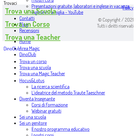
I nostri corsi
Trovaci
Presentazioni gratuite, laboratori e inglese in vacanza
Policy
Trova una Scuola
Inglese in famiglia - YouTube
Contatti
© Copyright / 2021
Trova un Corso
Blog
Tutti i diritti riservati
Recensioni
Trova una Teacher
Home
Area Magic
DinoClub
DinoClub
Trova un corso
Trova una scuola
Trova una Magic Teacher
Hocus&Lotus
La ricerca scientifica
L’ideatrice del metodo Traute Taeschner
Diventa Insegnante
Corsi di Formazione
Webinar gratuiti
Sei una scuola
Sei un genitore
Il nostro programma educativo
I nostri corsi