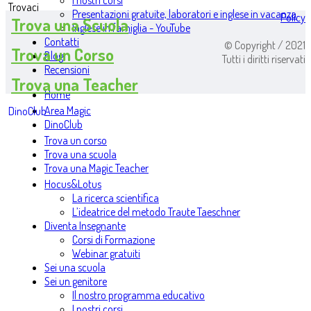
I nostri corsi
Trovaci
Presentazioni gratuite, laboratori e inglese in vacanza
Policy
Trova una Scuola
Inglese in famiglia - YouTube
Contatti
© Copyright / 2021
Trova un Corso
Blog
Tutti i diritti riservati
Recensioni
Trova una Teacher
Home
Area Magic
DinoClub
DinoClub
Trova un corso
Trova una scuola
Trova una Magic Teacher
Hocus&Lotus
La ricerca scientifica
L’ideatrice del metodo Traute Taeschner
Diventa Insegnante
Corsi di Formazione
Webinar gratuiti
Sei una scuola
Sei un genitore
Il nostro programma educativo
I nostri corsi