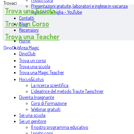
I nostri corsi
Trovaci
Presentazioni gratuite, laboratori e inglese in vacanza
Trova una Scuola
Inglese in famiglia - YouTube
Contatti
Trova un Corso
Blog
Recensioni
Trova una Teacher
Home
Area Magic
DinoClub
DinoClub
Trova un corso
Trova una scuola
Trova una Magic Teacher
Hocus&Lotus
La ricerca scientifica
L’ideatrice del metodo Traute Taeschner
Diventa Insegnante
Corsi di Formazione
Webinar gratuiti
Sei una scuola
Sei un genitore
Il nostro programma educativo
I nostri corsi