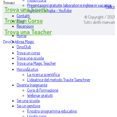
I nostri corsi
Trovaci
Presentazioni gratuite, laboratori e inglese in vacanza
Policy
Trova una Scuola
Inglese in famiglia - YouTube
Contatti
© Copyright / 2021
Trova un Corso
Blog
Tutti i diritti riservati
Recensioni
Trova una Teacher
Home
Area Magic
DinoClub
DinoClub
Trova un corso
Trova una scuola
Trova una Magic Teacher
Hocus&Lotus
La ricerca scientifica
L’ideatrice del metodo Traute Taeschner
Diventa Insegnante
Corsi di Formazione
Webinar gratuiti
Sei una scuola
Sei un genitore
Il nostro programma educativo
I nostri corsi