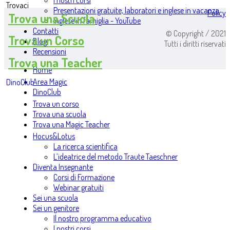
I nostri corsi
Trovaci
Presentazioni gratuite, laboratori e inglese in vacanza
Policy
Trova una Scuola
Inglese in famiglia - YouTube
Contatti
© Copyright / 2021
Trova un Corso
Blog
Tutti i diritti riservati
Recensioni
Trova una Teacher
Home
Area Magic
DinoClub
DinoClub
Trova un corso
Trova una scuola
Trova una Magic Teacher
Hocus&Lotus
La ricerca scientifica
L’ideatrice del metodo Traute Taeschner
Diventa Insegnante
Corsi di Formazione
Webinar gratuiti
Sei una scuola
Sei un genitore
Il nostro programma educativo
I nostri corsi