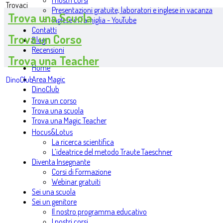
I nostri corsi
Trovaci
Presentazioni gratuite, laboratori e inglese in vacanza
Trova una Scuola
Inglese in famiglia - YouTube
Contatti
Trova un Corso
Blog
Recensioni
Trova una Teacher
Home
Area Magic
DinoClub
DinoClub
Trova un corso
Trova una scuola
Trova una Magic Teacher
Hocus&Lotus
La ricerca scientifica
L’ideatrice del metodo Traute Taeschner
Diventa Insegnante
Corsi di Formazione
Webinar gratuiti
Sei una scuola
Sei un genitore
Il nostro programma educativo
I nostri corsi