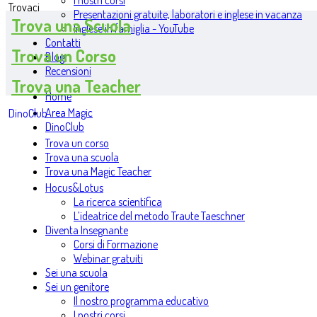
I nostri corsi
Trovaci
Presentazioni gratuite, laboratori e inglese in vacanza
Trova una Scuola
Inglese in famiglia - YouTube
Contatti
Trova un Corso
Blog
Recensioni
Trova una Teacher
Home
Area Magic
DinoClub
DinoClub
Trova un corso
Trova una scuola
Trova una Magic Teacher
Hocus&Lotus
La ricerca scientifica
L’ideatrice del metodo Traute Taeschner
Diventa Insegnante
Corsi di Formazione
Webinar gratuiti
Sei una scuola
Sei un genitore
Il nostro programma educativo
I nostri corsi