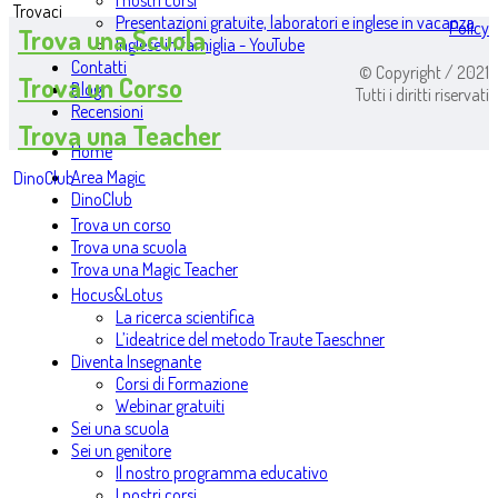
I nostri corsi
Trovaci
Presentazioni gratuite, laboratori e inglese in vacanza
Policy
Trova una Scuola
Inglese in famiglia - YouTube
Contatti
© Copyright / 2021
Trova un Corso
Blog
Tutti i diritti riservati
Recensioni
Trova una Teacher
Home
Area Magic
DinoClub
DinoClub
Trova un corso
Trova una scuola
Trova una Magic Teacher
Hocus&Lotus
La ricerca scientifica
L’ideatrice del metodo Traute Taeschner
Diventa Insegnante
Corsi di Formazione
Webinar gratuiti
Sei una scuola
Sei un genitore
Il nostro programma educativo
I nostri corsi