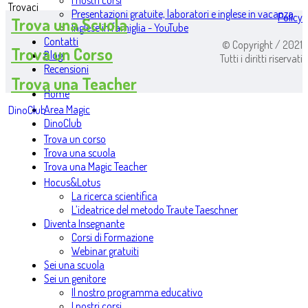
I nostri corsi
Trovaci
Presentazioni gratuite, laboratori e inglese in vacanza
Policy
Trova una Scuola
Inglese in famiglia - YouTube
Contatti
© Copyright / 2021
Trova un Corso
Blog
Tutti i diritti riservati
Recensioni
Trova una Teacher
Home
Area Magic
DinoClub
DinoClub
Trova un corso
Trova una scuola
Trova una Magic Teacher
Hocus&Lotus
La ricerca scientifica
L’ideatrice del metodo Traute Taeschner
Diventa Insegnante
Corsi di Formazione
Webinar gratuiti
Sei una scuola
Sei un genitore
Il nostro programma educativo
I nostri corsi