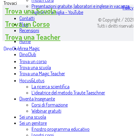
I nostri corsi
Trovaci
Presentazioni gratuite, laboratori e inglese in vacanza
Policy
Trova una Scuola
Inglese in famiglia - YouTube
Contatti
© Copyright / 2021
Trova un Corso
Blog
Tutti i diritti riservati
Recensioni
Trova una Teacher
Home
Area Magic
DinoClub
DinoClub
Trova un corso
Trova una scuola
Trova una Magic Teacher
Hocus&Lotus
La ricerca scientifica
L’ideatrice del metodo Traute Taeschner
Diventa Insegnante
Corsi di Formazione
Webinar gratuiti
Sei una scuola
Sei un genitore
Il nostro programma educativo
I nostri corsi