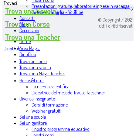
I nostri corsi
Trovaci
Presentazioni gratuite, laboratori e inglese in vacanza
Policy
Trova una Scuola
Inglese in famiglia - YouTube
Contatti
© Copyright / 2021
Trova un Corso
Blog
Tutti i diritti riservati
Recensioni
Trova una Teacher
Home
Area Magic
DinoClub
DinoClub
Trova un corso
Trova una scuola
Trova una Magic Teacher
Hocus&Lotus
La ricerca scientifica
L’ideatrice del metodo Traute Taeschner
Diventa Insegnante
Corsi di Formazione
Webinar gratuiti
Sei una scuola
Sei un genitore
Il nostro programma educativo
I nostri corsi