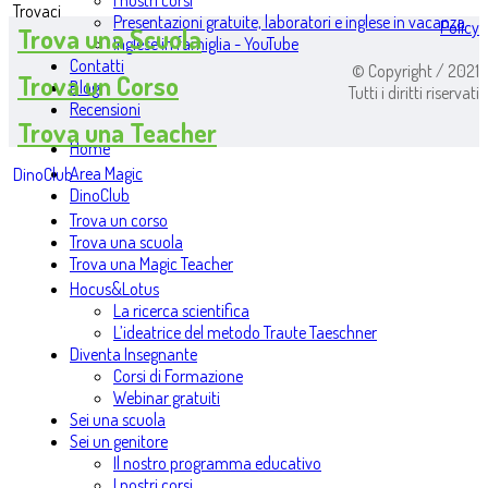
I nostri corsi
Trovaci
Presentazioni gratuite, laboratori e inglese in vacanza
Policy
Trova una Scuola
Inglese in famiglia - YouTube
Contatti
© Copyright / 2021
Trova un Corso
Blog
Tutti i diritti riservati
Recensioni
Trova una Teacher
Home
Area Magic
DinoClub
DinoClub
Trova un corso
Trova una scuola
Trova una Magic Teacher
Hocus&Lotus
La ricerca scientifica
L’ideatrice del metodo Traute Taeschner
Diventa Insegnante
Corsi di Formazione
Webinar gratuiti
Sei una scuola
Sei un genitore
Il nostro programma educativo
I nostri corsi