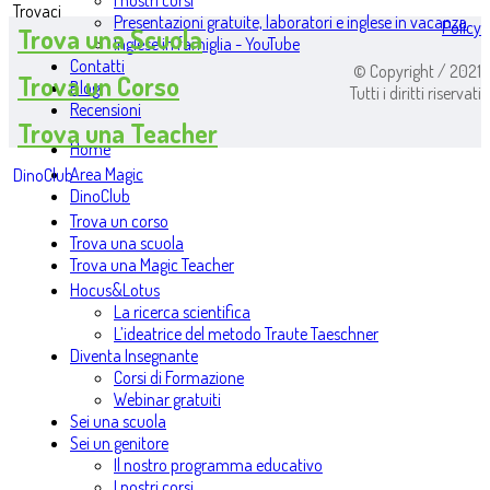
I nostri corsi
Trovaci
Presentazioni gratuite, laboratori e inglese in vacanza
Policy
Trova una Scuola
Inglese in famiglia - YouTube
Contatti
© Copyright / 2021
Trova un Corso
Blog
Tutti i diritti riservati
Recensioni
Trova una Teacher
Home
Area Magic
DinoClub
DinoClub
Trova un corso
Trova una scuola
Trova una Magic Teacher
Hocus&Lotus
La ricerca scientifica
L’ideatrice del metodo Traute Taeschner
Diventa Insegnante
Corsi di Formazione
Webinar gratuiti
Sei una scuola
Sei un genitore
Il nostro programma educativo
I nostri corsi