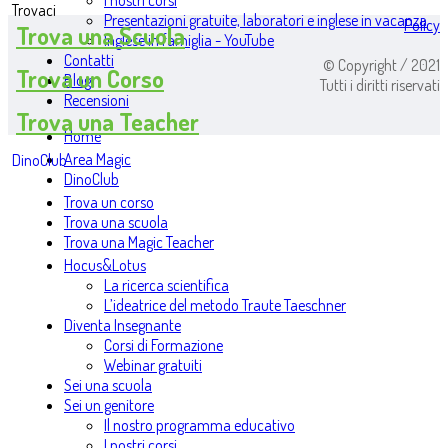
I nostri corsi
Trovaci
Presentazioni gratuite, laboratori e inglese in vacanza
Policy
Trova una Scuola
Inglese in famiglia - YouTube
Contatti
© Copyright / 2021
Trova un Corso
Blog
Tutti i diritti riservati
Recensioni
Trova una Teacher
Home
Area Magic
DinoClub
DinoClub
Trova un corso
Trova una scuola
Trova una Magic Teacher
Hocus&Lotus
La ricerca scientifica
L’ideatrice del metodo Traute Taeschner
Diventa Insegnante
Corsi di Formazione
Webinar gratuiti
Sei una scuola
Sei un genitore
Il nostro programma educativo
I nostri corsi