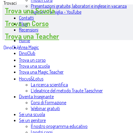
I nostri corsi
Trovaci
Presentazioni gratuite, laboratori e inglese in vacanza
Trova una Scuola
Inglese in famiglia - YouTube
Contatti
Trova un Corso
Blog
Recensioni
Trova una Teacher
Home
Area Magic
DinoClub
DinoClub
Trova un corso
Trova una scuola
Trova una Magic Teacher
Hocus&Lotus
La ricerca scientifica
L’ideatrice del metodo Traute Taeschner
Diventa Insegnante
Corsi di Formazione
Webinar gratuiti
Sei una scuola
Sei un genitore
Il nostro programma educativo
I nostri corsi