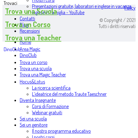
I nostri corsi
Trovaci
Presentazioni gratuite, laboratori e inglese in vacanza
Policy
Trova una Scuola
Inglese in famiglia - YouTube
Contatti
© Copyright / 2021
Trova un Corso
Blog
Tutti i diritti riservati
Recensioni
Trova una Teacher
Home
Area Magic
DinoClub
DinoClub
Trova un corso
Trova una scuola
Trova una Magic Teacher
Hocus&Lotus
La ricerca scientifica
L’ideatrice del metodo Traute Taeschner
Diventa Insegnante
Corsi di Formazione
Webinar gratuiti
Sei una scuola
Sei un genitore
Il nostro programma educativo
I nostri corsi