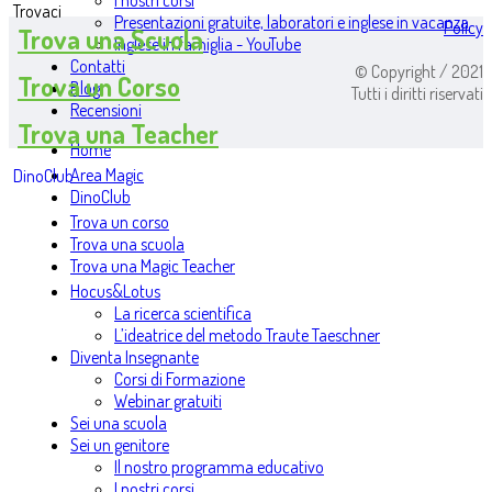
I nostri corsi
Trovaci
Presentazioni gratuite, laboratori e inglese in vacanza
Policy
Trova una Scuola
Inglese in famiglia - YouTube
Contatti
© Copyright / 2021
Trova un Corso
Blog
Tutti i diritti riservati
Recensioni
Trova una Teacher
Home
Area Magic
DinoClub
DinoClub
Trova un corso
Trova una scuola
Trova una Magic Teacher
Hocus&Lotus
La ricerca scientifica
L’ideatrice del metodo Traute Taeschner
Diventa Insegnante
Corsi di Formazione
Webinar gratuiti
Sei una scuola
Sei un genitore
Il nostro programma educativo
I nostri corsi