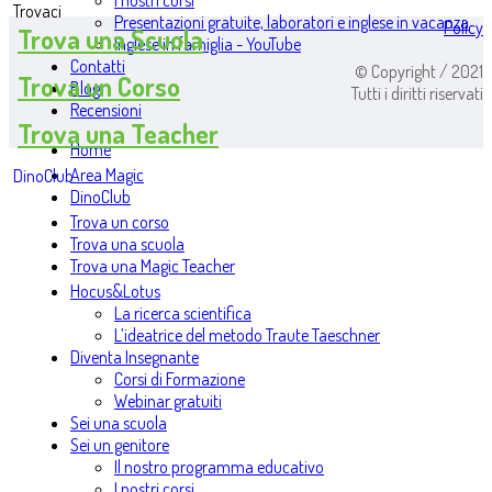
I nostri corsi
Trovaci
Presentazioni gratuite, laboratori e inglese in vacanza
Policy
Trova una Scuola
Inglese in famiglia - YouTube
Contatti
© Copyright / 2021
Trova un Corso
Blog
Tutti i diritti riservati
Recensioni
Trova una Teacher
Home
Area Magic
DinoClub
DinoClub
Trova un corso
Trova una scuola
Trova una Magic Teacher
Hocus&Lotus
La ricerca scientifica
L’ideatrice del metodo Traute Taeschner
Diventa Insegnante
Corsi di Formazione
Webinar gratuiti
Sei una scuola
Sei un genitore
Il nostro programma educativo
I nostri corsi